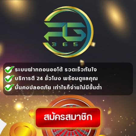
Skip
to
content
ระบบฝากถอนออโต้ รวดเร็วทันใจ
ระบบฝากถอนออโต้ รวดเร็วทันใจ
บริการดี 24 ชั่วโมง พร้อมดูแลคุณ
บริการดี 24 ชั่วโมง พร้อมดูแลคุณ
มั่นคงปลอดภัย เท่าไรก็จ่ายไม่มีขั้นต่ำ
มั่นคงปลอดภัย เท่าไรก็จ่ายไม่มีขั้นต่ำ
สมัครสมาชิก