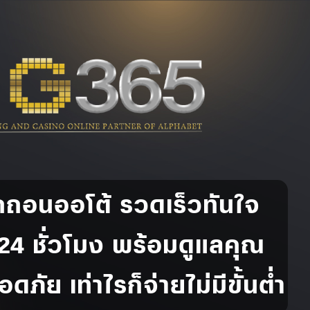
ถอนออโต้ รวดเร็วทันใจ
ถอนออโต้ รวดเร็วทันใจ
 24 ชั่วโมง พร้อมดูแลคุณ
 24 ชั่วโมง พร้อมดูแลคุณ
ดภัย เท่าไรก็จ่ายไม่มีขั้นต่ำ
ดภัย เท่าไรก็จ่ายไม่มีขั้นต่ำ