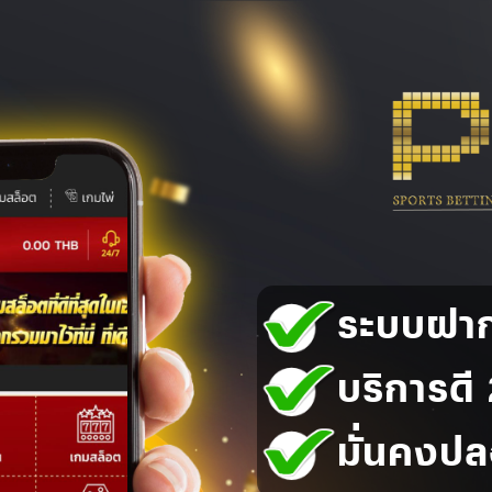
ระบบฝาก
ระบบฝาก
บริการดี
บริการดี
มั่นคงปลอ
มั่นคงปลอ