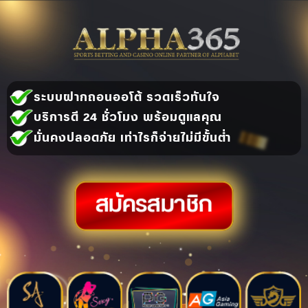
Skip
to
content
ระบบฝากถอนออโต้ รวดเร็วทันใจ
ระบบฝากถอนออโต้ รวดเร็วทันใจ
บริการดี 24 ชั่วโมง พร้อมดูแลคุณ
บริการดี 24 ชั่วโมง พร้อมดูแลคุณ
มั่นคงปลอดภัย เท่าไรก็จ่ายไม่มีขั้นต่ำ
มั่นคงปลอดภัย เท่าไรก็จ่ายไม่มีขั้นต่ำ
สมัครสมาชิก