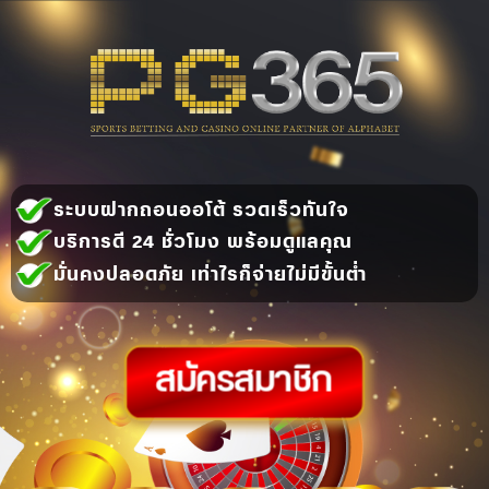
Skip
to
content
ระบบฝากถอนออโต้ รวดเร็วทันใจ
ระบบฝากถอนออโต้ รวดเร็วทันใจ
บริการดี 24 ชั่วโมง พร้อมดูแลคุณ
บริการดี 24 ชั่วโมง พร้อมดูแลคุณ
มั่นคงปลอดภัย เท่าไรก็จ่ายไม่มีขั้นต่ำ
มั่นคงปลอดภัย เท่าไรก็จ่ายไม่มีขั้นต่ำ
สมัครสมาชิก