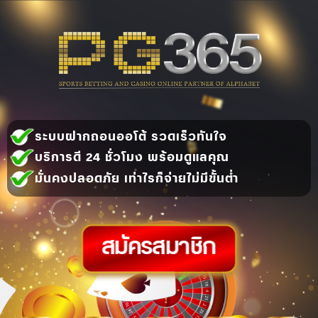
Skip
to
content
ระบบฝากถอนออโต้ รวดเร็วทันใจ
ระบบฝากถอนออโต้ รวดเร็วทันใจ
บริการดี 24 ชั่วโมง พร้อมดูแลคุณ
บริการดี 24 ชั่วโมง พร้อมดูแลคุณ
มั่นคงปลอดภัย เท่าไรก็จ่ายไม่มีขั้นต่ำ
มั่นคงปลอดภัย เท่าไรก็จ่ายไม่มีขั้นต่ำ
สมัครสมาชิก