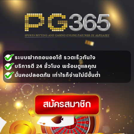
Skip
to
content
ระบบฝากถอนออโต้ รวดเร็วทันใจ
ระบบฝากถอนออโต้ รวดเร็วทันใจ
บริการดี 24 ชั่วโมง พร้อมดูแลคุณ
บริการดี 24 ชั่วโมง พร้อมดูแลคุณ
มั่นคงปลอดภัย เท่าไรก็จ่ายไม่มีขั้นต่ำ
มั่นคงปลอดภัย เท่าไรก็จ่ายไม่มีขั้นต่ำ
สมัครสมาชิก