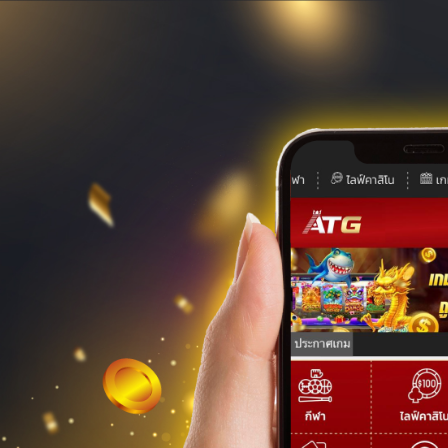
Skip
to
content