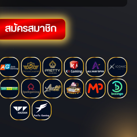
สมัครสมาชิก