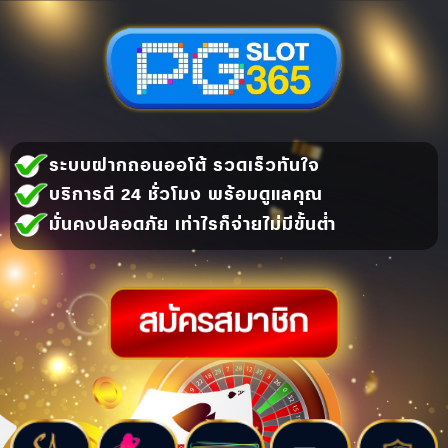
Skip
to
content
ระบบฝากถอนออโต้ รวดเร็วทันใจ
ระบบฝากถอนออโต้ รวดเร็วทันใจ
บริการดี 24 ชั่วโมง พร้อมดูแลคุณ
บริการดี 24 ชั่วโมง พร้อมดูแลคุณ
มั่นคงปลอดภัย เท่าไรก็จ่ายไม่มีขั้นต่ำ
มั่นคงปลอดภัย เท่าไรก็จ่ายไม่มีขั้นต่ำ
สมัครสมาชิก